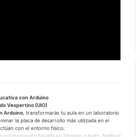
ucativa con Arduino
o Vespertino (UIO)
n Arduino
, transformarás tu aula en un laboratorio
inar la placa de desarrollo más utilizada en el
ctúan con el entorno físico.
la programación basada en bloques o texto, hasta el