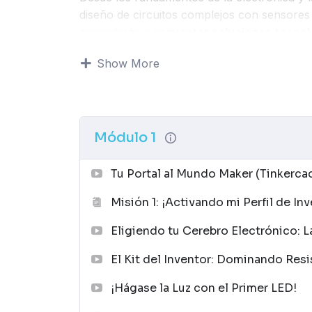
diseño de circuitos complejos con sensores
aprenderás a
orquestar soluciones tecnol
Aprendizaje Basado en Proyectos (
ABP
).
Show More
Módulo 1
Tu Portal al Mundo Maker (Tinkerca
Misión 1: ¡Activando mi Perfil de Inv
Eligiendo tu Cerebro Electrónico: L
El Kit del Inventor: Dominando Res
¡Hágase la Luz con el Primer LED!