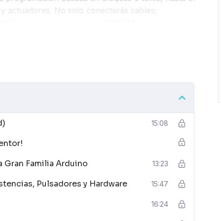
 y actuadores. No solo conectarás cables;
ógicas
aplicando el modelo
STEAM
y el
d)
15:08
entor!
a Gran Familia Arduino
13:23
istencias, Pulsadores y Hardware
15:47
16:24